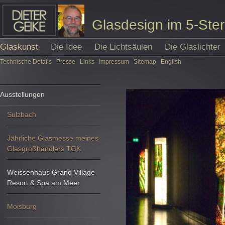
Glasdesign im 5-Ste
Glaskunst
Die Idee
Die Lichtsäulen
Die Glaslichter
Technische Details
Presse
Links
Impressum
Sitemap
English
Ausstellungen
Sulzbach
Jährliche Glasmesse meines
Glasgroßhändlers TGK
Weissenhaus Grand Village
Resort & Spa am Meer
Moisburg