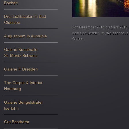
Bocholt
Drei Lichtsäulen in Bad
Oldesloe
Von Dezember 2014 bis März 2015 s
dem Spa-Bereich im „
Weissenhaus 
Augustinum in Aumühle
Ostsee.
Galerie Kunsthalle
St. Moritz Schweiz
Galerie F Dresden
The Carpet & Interior
Hamburg
Galerie Bengelsträter
Iserlohn
Gut Basthorst