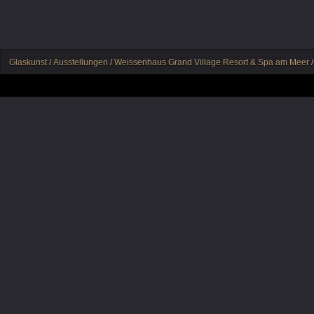
Glaskunst
/
Ausstellungen
/
Weissenhaus Grand Village Resort & Spa am Meer