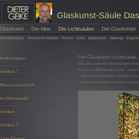
Glaskunst-Säule Das L
Glaskunst
Die Idee
Die Lichtsäulen
Die Glaslichter
Ausstellungen
Technische Details
Presse
Links
Impressum
Sitemap
English
Die Glaskunst-Lichtsäule „
Herbstfarben
Wie alle anderen Stehleuchten ist si
warmes goldfarbenes Licht – einer A
Vertikal 2
Farben des Glasbildes geben auch di
Lichtsäulen Diagonal, Grün, Feuerv
Blaue Landschaft
Im Birkenwald
Vertikal
Vertikal 3
Zwei Bäume