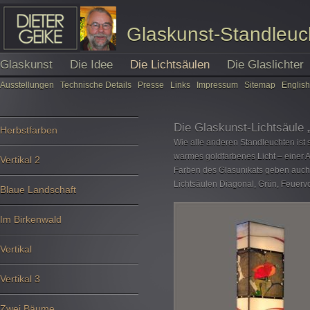
Glaskunst-Standleuc
Glaskunst
Die Idee
Die Lichtsäulen
Die Glaslichter
Ausstellungen
Technische Details
Presse
Links
Impressum
Sitemap
English
Die Glaskunst-Lichtsäule „
Herbstfarben
Wie alle anderen Standleuchten ist s
warmes goldfarbenes Licht – einer A
Vertikal 2
Farben des Glasunikats geben auch d
Lichtsäulen Diagonal, Grün, Feuerv
Blaue Landschaft
Im Birkenwald
Vertikal
Vertikal 3
Zwei Bäume